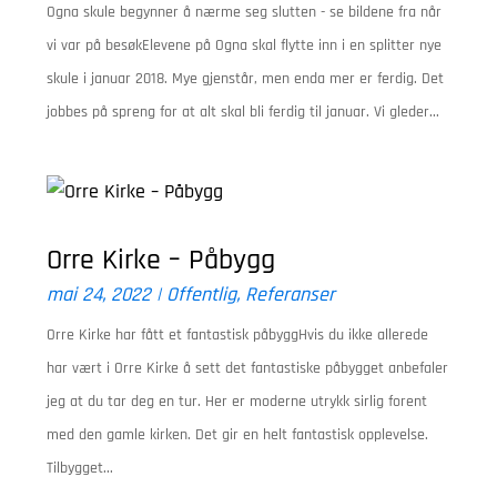
Ogna skule begynner å nærme seg slutten - se bildene fra når
vi var på besøkElevene på Ogna skal flytte inn i en splitter nye
skule i januar 2018. Mye gjenstår, men enda mer er ferdig. Det
jobbes på spreng for at alt skal bli ferdig til januar. Vi gleder...
Orre Kirke – Påbygg
mai 24, 2022
|
Offentlig
,
Referanser
Orre Kirke har fått et fantastisk påbyggHvis du ikke allerede
har vært i Orre Kirke å sett det fantastiske påbygget anbefaler
jeg at du tar deg en tur. Her er moderne utrykk sirlig forent
med den gamle kirken. Det gir en helt fantastisk opplevelse.
Tilbygget...