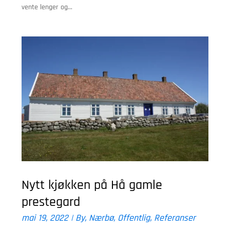
vente lenger og...
Nytt kjøkken på Hå gamle
prestegard
mai 19, 2022
|
By
,
Nærbø
,
Offentlig
,
Referanser