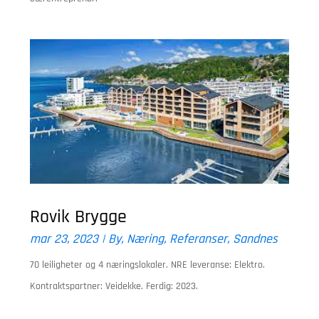
Rovik Brygge
mar 23, 2023
|
By
,
Næring
,
Referanser
,
Sandnes
70 leiligheter og 4 næringslokaler. NRE leveranse: Elektro.
Kontraktspartner: Veidekke. Ferdig: 2023.