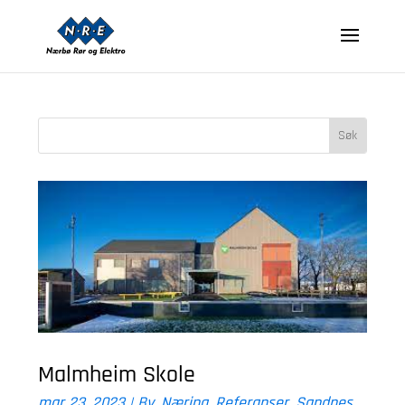
Malmheim Skole
mar 23, 2023
|
By
,
Næring
,
Referanser
,
Sandnes