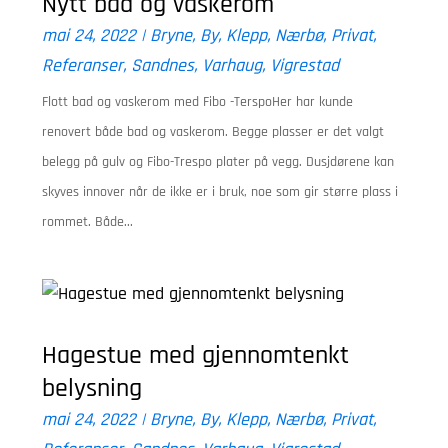
Nytt bad og vaskerom
mai 24, 2022
|
Bryne
,
By
,
Klepp
,
Nærbø
,
Privat
,
Referanser
,
Sandnes
,
Varhaug
,
Vigrestad
Flott bad og vaskerom med Fibo -TerspoHer har kunde
renovert både bad og vaskerom. Begge plasser er det valgt
belegg på gulv og Fibo-Trespo plater på vegg. Dusjdørene kan
skyves innover når de ikke er i bruk, noe som gir større plass i
rommet. Både...
Hagestue med gjennomtenkt
belysning
mai 24, 2022
|
Bryne
,
By
,
Klepp
,
Nærbø
,
Privat
,