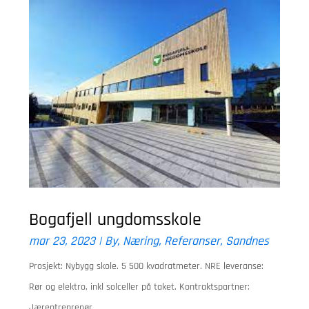
Bogafjell ungdomsskole
mar 23, 2023
|
By
,
Næring
,
Referanser
,
Sandnes
Prosjekt: Nybygg skole. 5 500 kvadratmeter. NRE leveranse:
Rør og elektro, inkl solceller på taket. Kontraktspartner:
Jærentreprenør.