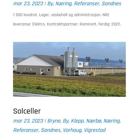
mar 23, 2023
|
By
,
Næring
,
Referanser
,
Sandnes
1 500 kvadrat. Lager, vaskehall og administrasjon. NRE
leveranse: Elektro. Kontraktspartner: Ramirent. Ferdig: 2022.
Solceller
mar 23, 2023
|
Bryne
,
By
,
Klepp
,
Nærbø
,
Næring
,
Referanser
,
Sandnes
,
Varhaug
,
Vigrestad