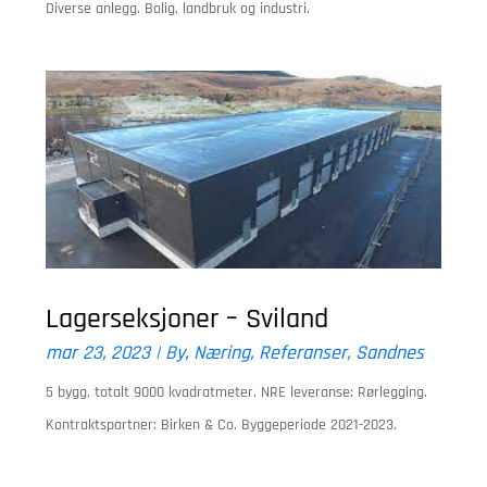
Diverse anlegg. Bolig, landbruk og industri.
Lagerseksjoner – Sviland
mar 23, 2023
|
By
,
Næring
,
Referanser
,
Sandnes
5 bygg, totalt 9000 kvadratmeter. NRE leveranse: Rørlegging.
Kontraktspartner: Birken & Co. Byggeperiode 2021-2023.