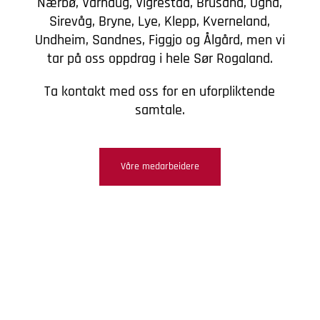
Nærbø, Varhaug, Vigrestad, Brusand, Ogna,
Sirevåg, Bryne, Lye, Klepp, Kverneland,
Undheim, Sandnes, Figgjo og Ålgård, men vi
tar på oss oppdrag i hele Sør Rogaland.
Ta kontakt med oss for en uforpliktende
samtale.
Våre medarbeidere