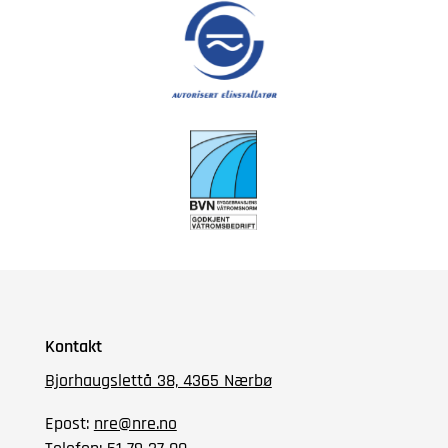
Kontakt
Bjorhaugslettå 38, 4365 Nærbø
Epost:
nre@nre.no