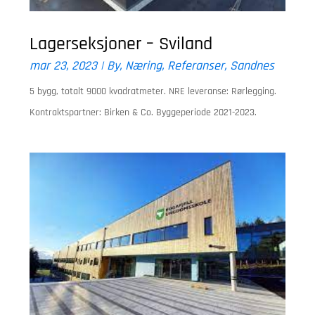
Lagerseksjoner – Sviland
mar 23, 2023
|
By
,
Næring
,
Referanser
,
Sandnes
5 bygg, totalt 9000 kvadratmeter. NRE leveranse: Rørlegging.
Kontraktspartner: Birken & Co. Byggeperiode 2021-2023.