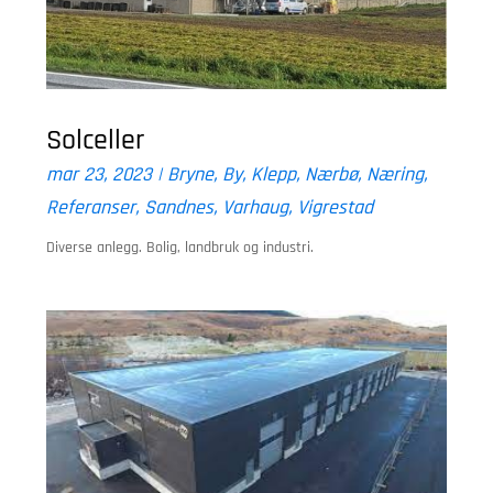
Solceller
mar 23, 2023
|
Bryne
,
By
,
Klepp
,
Nærbø
,
Næring
,
Referanser
,
Sandnes
,
Varhaug
,
Vigrestad
Diverse anlegg. Bolig, landbruk og industri.