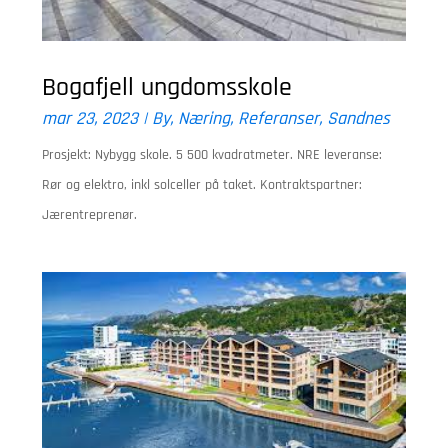
Bogafjell ungdomsskole
mar 23, 2023
|
By
,
Næring
,
Referanser
,
Sandnes
Prosjekt: Nybygg skole. 5 500 kvadratmeter. NRE leveranse:
Rør og elektro, inkl solceller på taket. Kontraktspartner:
Jærentreprenør.