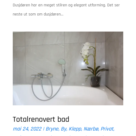
Dusjdøren har en meget stilren og elegant utforming. Det ser
neste ut som om dusjdøren...
Totalrenovert bad
mai 24, 2022
|
Bryne
,
By
,
Klepp
,
Nærbø
,
Privat
,