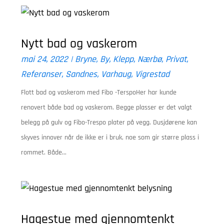
Nytt bad og vaskerom
mai 24, 2022
|
Bryne
,
By
,
Klepp
,
Nærbø
,
Privat
,
Referanser
,
Sandnes
,
Varhaug
,
Vigrestad
Flott bad og vaskerom med Fibo -TerspoHer har kunde
renovert både bad og vaskerom. Begge plasser er det valgt
belegg på gulv og Fibo-Trespo plater på vegg. Dusjdørene kan
skyves innover når de ikke er i bruk, noe som gir større plass i
rommet. Både...
Hagestue med gjennomtenkt