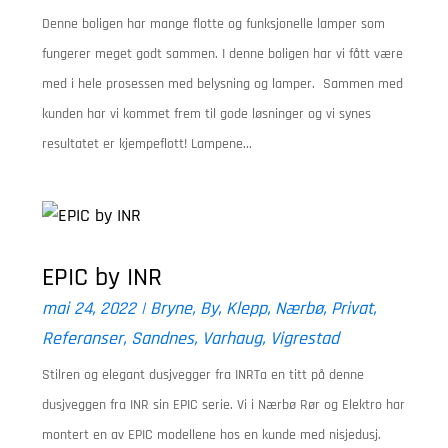
Denne boligen har mange flotte og funksjonelle lamper som
fungerer meget godt sammen. I denne boligen har vi fått være
med i hele prosessen med belysning og lamper. Sammen med
kunden har vi kommet frem til gode løsninger og vi synes
resultatet er kjempeflott! Lampene...
EPIC by INR
mai 24, 2022
|
Bryne
,
By
,
Klepp
,
Nærbø
,
Privat
,
Referanser
,
Sandnes
,
Varhaug
,
Vigrestad
Stilren og elegant dusjvegger fra INRTa en titt på denne
dusjveggen fra INR sin EPIC serie. Vi i Nærbø Rør og Elektro har
montert en av EPIC modellene hos en kunde med nisjedusj.