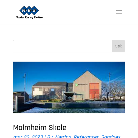
Malmheim Skole
mar 23, 2023
|
By
,
Næring
,
Referanser
,
Sandnes