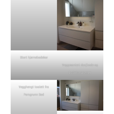
Stort hjørnebadekar
Veggmontert dusjhode og
badekarsbatteri
Vegghengt toalett fra
Porsgrunn Bad