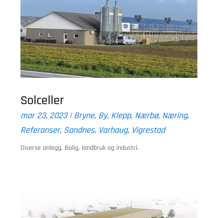
Solceller
mar 23, 2023
|
Bryne
,
By
,
Klepp
,
Nærbø
,
Næring
,
Referanser
,
Sandnes
,
Varhaug
,
Vigrestad
Diverse anlegg. Bolig, landbruk og industri.