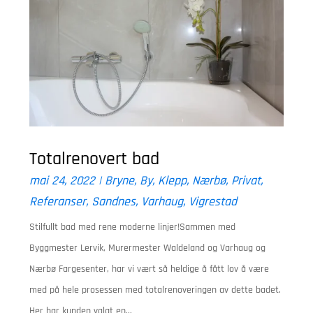
Totalrenovert bad
mai 24, 2022
|
Bryne
,
By
,
Klepp
,
Nærbø
,
Privat
,
Referanser
,
Sandnes
,
Varhaug
,
Vigrestad
Stilfullt bad med rene moderne linjer!Sammen med
Byggmester Lervik, Murermester Waldeland og Varhaug og
Nærbø Fargesenter, har vi vært så heldige å fått lov å være
med på hele prosessen med totalrenoveringen av dette badet.
Her har kunden valgt en...