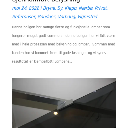
mai 24, 2022
|
Bryne
,
By
,
Klepp
,
Nærbø
,
Privat
,
Referanser
,
Sandnes
,
Varhaug
,
Vigrestad
Denne boligen har mange flotte og funksjonelle lamper som
fungerer meget godt sammen. I denne boligen har vi fått være
med i hele prosessen med belysning og lamper. Sammen med
kunden har vi kommet frem til gode løsninger og vi synes
resultatet er kjempeflott! Lampene...