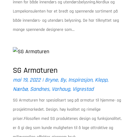
innen for både innendørs og utendørsbelysning.Nordlux og
Lampekonsulenten har et bredt og spennende sortiment på
både innendørs- og utendørs belysning. De har tilknyttet seg
mange spennende designere som...
SG Armaturen
mai 19, 2022
|
Bryne
,
By
,
Inspirasjon
,
Klepp
,
Nærbø
,
Sandnes
,
Varhaug
,
Vigrestad
SG Armaturen har spesialisert seg på armatur til hjemme- og
prosjektmarkedet. Design, høy kvalitet og rimelige
priser.Filosofien med SG produktenes design og funksjonalitet,
er å gi deg som kunde muligheten til å lage attraktive og
miljøvennlige effekter gjennom bruk...