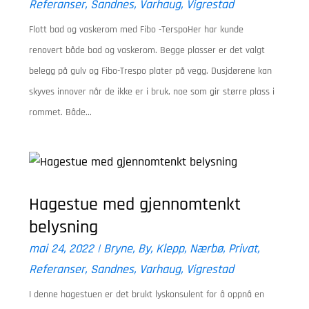
Referanser
,
Sandnes
,
Varhaug
,
Vigrestad
Flott bad og vaskerom med Fibo -TerspoHer har kunde
renovert både bad og vaskerom. Begge plasser er det valgt
belegg på gulv og Fibo-Trespo plater på vegg. Dusjdørene kan
skyves innover når de ikke er i bruk, noe som gir større plass i
rommet. Både...
Hagestue med gjennomtenkt
belysning
mai 24, 2022
|
Bryne
,
By
,
Klepp
,
Nærbø
,
Privat
,
Referanser
,
Sandnes
,
Varhaug
,
Vigrestad
I denne hagestuen er det brukt lyskonsulent for å oppnå en