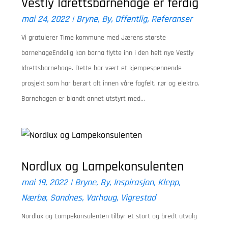
Vestly Idrettsbarnehage er ferdig
mai 24, 2022
|
Bryne
,
By
,
Offentlig
,
Referanser
Vi gratulerer Time kommune med Jærens største
barnehageEndelig kan barna flytte inn i den helt nye Vestly
Idrettsbarnehage. Dette har vært et kjempespennende
prosjekt som har berørt alt innen våre fagfelt, rør og elektro.
Barnehagen er blandt annet utstyrt med...
Nordlux og Lampekonsulenten
mai 19, 2022
|
Bryne
,
By
,
Inspirasjon
,
Klepp
,
Nærbø
,
Sandnes
,
Varhaug
,
Vigrestad
Nordlux og Lampekonsulenten tilbyr et stort og bredt utvalg