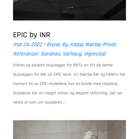
EPIC by INR
mai 24, 2022
|
Bryne
,
By
,
Klepp
,
Nærbø
,
Privat
,
Referanser
,
Sandnes
,
Varhaug
,
Vigrestad
Stilren og elegant dusjvegger fra INRTa en titt på denne
dusjveggen fra INR sin EPIC serie. Vi i Nærbø Rør og Elektro har
montert en av EPIC modellene hos en kunde med nisjedusj.
Dusjdøren har en meget stilren og elegant utforming. Det ser
neste ut som om dusjdøren...