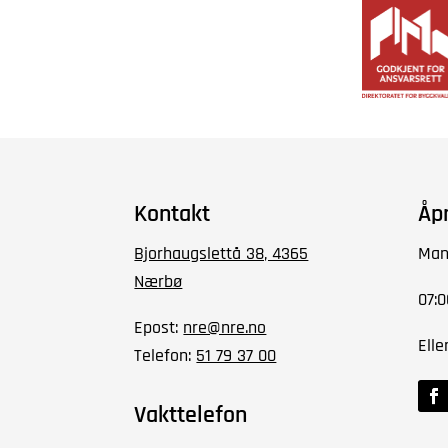
Kontakt
Åp
Bjorhaugslettå 38, 4365
Man
Nærbø
07:0
Epost:
nre@nre.no
Elle
Telefon:
51 79 37 00
Vakttelefon