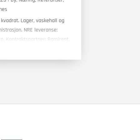
nes
 kvadrat. Lager, vaskehall og
istrasjon. NRE leveranse:
ro. Kontraktspartner: Ramirent.
g: 2022.