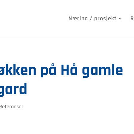
Næring / prosjekt
R
jøkken på Hå gamle
gard
Referanser