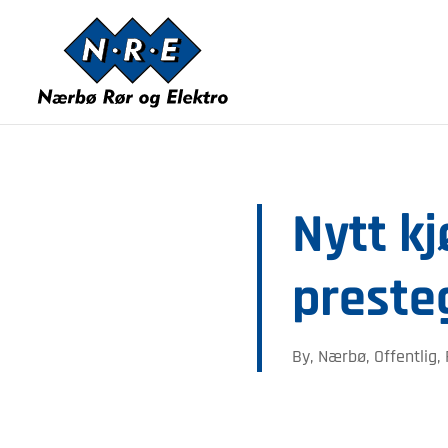
Nytt k
preste
By
,
Nærbø
,
Offentlig
,