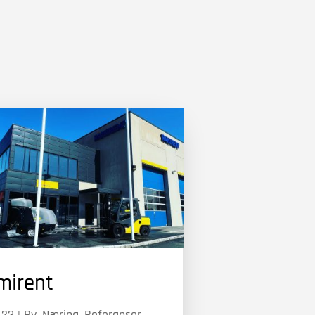
mirent
.23
|
By
,
Næring
,
Referanser
,