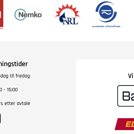
ningstider
V
dag til fredag
0 - 15:00
rs etter avtale