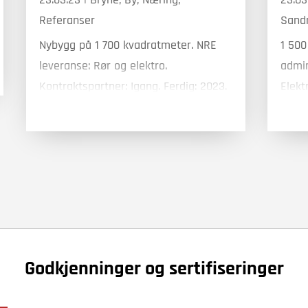
Referanser
Sand
Nybygg på 1 700 kvadratmeter. NRE
1 500
leveranse: Rør og elektro.
admin
Kontraktspartner: Igang. Ferdig: 2023.
Elekt
Ferdi
Godkjenninger og sertifiseringer