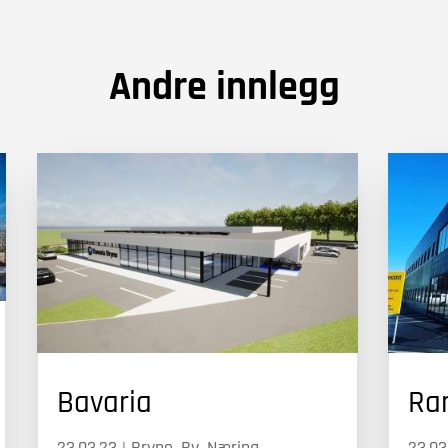
Andre innlegg
Bavaria
Ra
23.03.23
|
Bryne
,
By
,
Næring
,
23.03