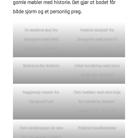
gamle møbler med historie. Det gjør at badet får
både sjarm og et personlig preg.
En moderne dusj fra
Praktisk dusjsett fra
Hansgrohe med både
Hansgrohe med plass til
takdusj og hånddusj
dusjsåpene
Slukrenne fra Unidrain
Enkel innredning med store
skuffer fra Foss bad
Vegghengt toalett fra
Flott badekar med rene linjer
Porsgrund bad
fra Interform. Karkant
amatur er fra Hansgrohe
Flott kombinasjon av rene
Praktisk handkleholder
linjer og gammel historie