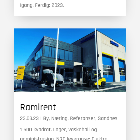
Igang. Ferdig: 2023.
Ramirent
23.03.23
|
By
,
Næring
,
Referanser
,
Sandnes
1 500 kvadrat. Lager, vaskehall og
administrasjon. NRE leveranse: Elektro.