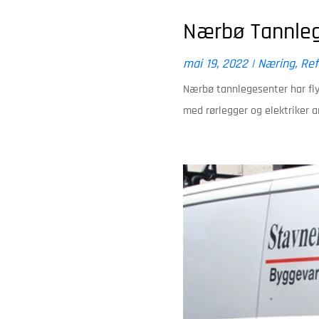
Nærbø Tannlege
mai 19, 2022
|
Næring
,
Ref
Nærbø tannlegesenter har flyt
med rørlegger og elektriker a