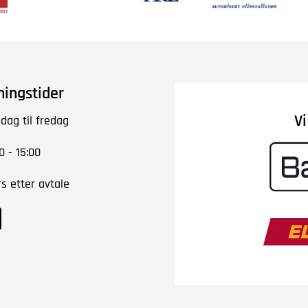
ningstider
V
dag til fredag
0 - 15:00
rs etter avtale