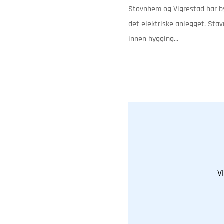
Stavnhem og Vigrestad har byg
det elektriske anlegget. Stav
innen bygging...
V