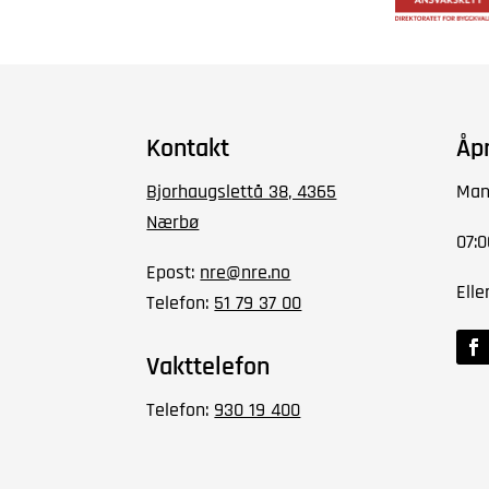
Kontakt
Åp
Bjorhaugslettå 38, 4365
Man
Nærbø
07:0
Epost:
nre@nre.no
Elle
Telefon:
51 79 37 00
Vakttelefon
Telefon:
930 19 400