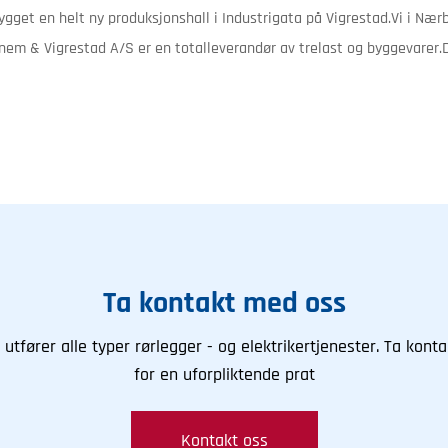
get en helt ny produksjonshall i Industrigata på Vigrestad.Vi i Nærb
nem & Vigrestad A/S er en totalleverandør av trelast og byggevarer.D
Ta kontakt med oss
i utfører alle typer rørlegger - og elektrikertjenester. Ta konta
for en uforpliktende prat
Kontakt oss