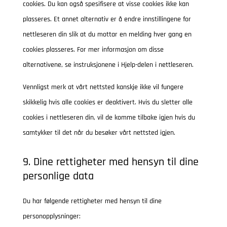
cookies. Du kan også spesifisere at visse cookies ikke kan
r
c
l
plasseres. Et annet alternativ er å endre innstillingene for
e
h
y
nettleseren din slik at du mottar en melding hver gang en
a
t
cookies plasseres. For mer informasjon om disse
i
alternativene, se instruksjonene i Hjelp-delen i nettleseren.
c
Vennligst merk at vårt nettsted kanskje ikke vil fungere
s
skikkelig hvis alle cookies er deaktivert. Hvis du sletter alle
cookies i nettleseren din, vil de komme tilbake igjen hvis du
samtykker til det når du besøker vårt nettsted igjen.
9. Dine rettigheter med hensyn til dine
personlige data
Du har følgende rettigheter med hensyn til dine
personopplysninger: