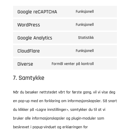
Google reCAPTCHA
Funksjonell
C
WordPress
o
Funksjonell
C
n
Google Analytics
o
Statistikk
s
C
n
CloudFlare
e
o
Funksjonell
s
C
n
n
Diverse
e
o
Formål venter på kontroll
t
s
C
n
n
7. Samtykke
t
e
o
t
s
o
n
n
t
e
Når du besøker nettstedet vårt for første gang, vil vi vise deg
s
t
s
o
n
en pop-up med en forklaring om informasjonskapsler. Så snart
e
t
e
s
t
du klikker på «Lagre innstillinger», samtykker du til at vi
r
o
n
e
t
bruker alle informasjonskapsler og plugin-moduler som
v
s
t
r
o
beskrevet i popup-vinduet og erklæringen for
i
e
t