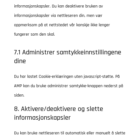
v
s
informasjonskapsler. Du kan deaktivere bruken av
c
r
o
i
e
informasjonskapsler via nettleseren din, men vær
e
v
s
c
r
oppmerksom på at nettstedet vår kanskje ikke lenger
g
i
e
e
v
fungerer som den skal.
o
c
r
w
i
o
e
v
o
c
7.1 Administrer samtykkeinnstillingene
g
g
i
dine
r
e
l
o
c
d
c
e
o
e
Du har lastet Cookie-erklæringen uten javascript-støtte. På
p
l
-
g
d
AMP kan du bruke administrer samtykke-knappen nederst på
r
o
r
l
i
siden.
e
u
e
e
v
s
d
8. Aktivere/deaktivere og slette
c
-
e
s
f
informasjonskapsler
a
a
r
l
p
n
s
Du kan bruke nettleseren til automatisk eller manuelt å slette
a
t
a
e