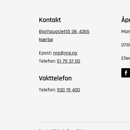
Kontakt
Åp
Bjorhaugslettå 38, 4365
Man
Nærbø
07:0
Epost:
nre@nre.no
Elle
Telefon:
51 79 37 00
Vakttelefon
Telefon:
930 19 400