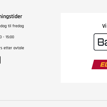
ningstider
V
dag til fredag
0 - 15:00
rs etter avtale