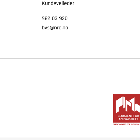
Kundeveileder
982 03 920
bvs@nre.no